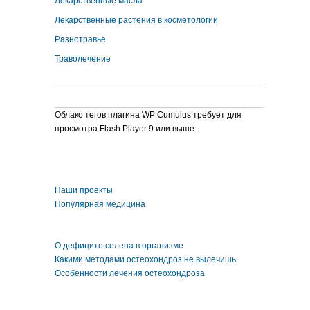
Лекарственные масла
Лекарственные растения в косметологии
Разнотравье
Траволечение
Облако тегов плагина WP Cumulus требует для
просмотра Flash Player 9 или выше.
Наши проекты
Популярная медицина
О дефиците селена в организме
Какими методами остеохондроз не вылечишь
Особенности лечения остеохондроза
replika klockor
Repliche Orologi Di Lusso