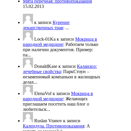
Мята перечная: противопоказания
15.02.2013
к записи
Курение
лекарственных трав
:
...
Lock-01Ka
к записи
Мокрица в
народной медицине
:
Работаем только
при наличии документов. Пример:
па...
DonaldKase
к записи
Каланхоэ:
лечебные свойства
:
ПаркСтоун –
незаменимый компаньон в жилищных
делах...
ElenaVof
к записи
Мокрица в
народной медицине
:
Желающих
приглашаем посетить наш блог о
любительск...
Ruslan Vranov
к записи
Календула. Противопоказания
:
А