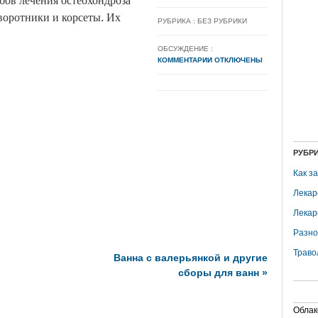
бов лечения остеохондроза
воротники и корсеты. Их
РУБРИКА : БЕЗ РУБРИКИ
ОБСУЖДЕНИЕ :
КОММЕНТАРИИ ОТКЛЮЧЕНЫ
РУБР
Как з
Лекар
Лекар
Разно
Траво
Ванна с валерьянкой и другие
сборы для ванн
»
Облак