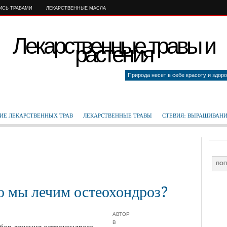
ТИСЬ ТРАВАМИ
ЛЕКАРСТВЕННЫЕ МАСЛА
Лекарственные травы и
растения
Природа несет в себе красоту и здоро
ИЕ ЛЕКАРСТВЕННЫХ ТРАВ
ЛЕКАРСТВЕННЫЕ ТРАВЫ
СТЕВИЯ: ВЫРАЩИВАНИ
ПОП
о мы лечим остеохондроз?
АВТОР
В