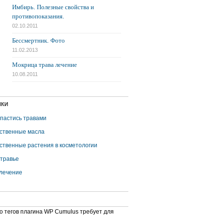
Имбирь. Полезные свойства и
противопоказания.
02.10.2011
Бессмертник. Фото
11.02.2013
Мокрица трава лечение
10.08.2011
ИКИ
апастись травами
ственные масла
ственные растения в косметологии
травье
лечение
о тегов плагина WP Cumulus требует для