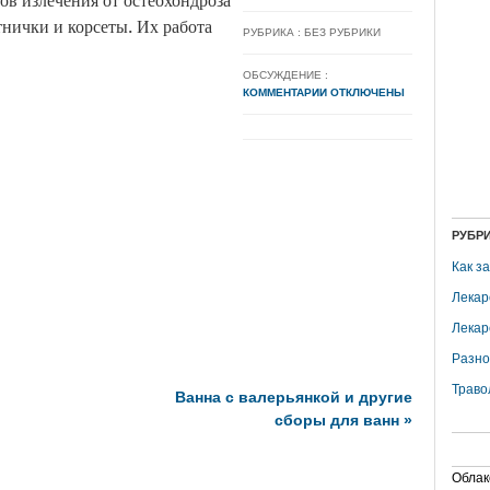
в излечения от остеохондроза
тнички и корсеты. Их работа
РУБРИКА : БЕЗ РУБРИКИ
ОБСУЖДЕНИЕ :
КОММЕНТАРИИ ОТКЛЮЧЕНЫ
РУБР
Как з
Лекар
Лекар
Разно
Траво
Ванна с валерьянкой и другие
сборы для ванн
»
Облак