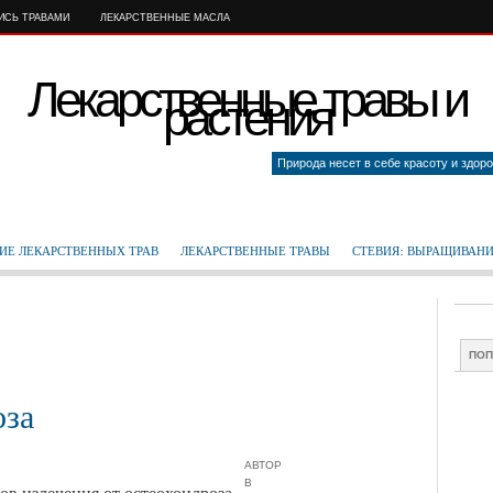
ТИСЬ ТРАВАМИ
ЛЕКАРСТВЕННЫЕ МАСЛА
Лекарственные травы и
растения
Природа несет в себе красоту и здоро
ИЕ ЛЕКАРСТВЕННЫХ ТРАВ
ЛЕКАРСТВЕННЫЕ ТРАВЫ
СТЕВИЯ: ВЫРАЩИВАНИ
ПОП
оза
АВТОР
В