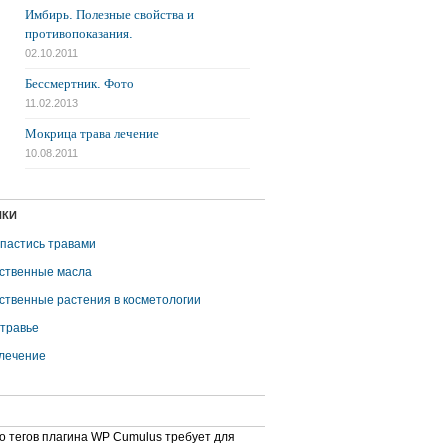
Имбирь. Полезные свойства и
противопоказания.
02.10.2011
Бессмертник. Фото
11.02.2013
Мокрица трава лечение
10.08.2011
ИКИ
апастись травами
ственные масла
ственные растения в косметологии
травье
лечение
о тегов плагина WP Cumulus требует для